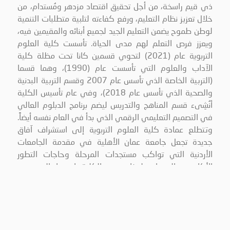
ذي قيم راسخة، من أجل تحقيق اقتصاد مزدهر ومُستدام، من
خلال تعزيز نظام التعليم، ورفع كفاءته لتلبية متطلبات التنمية
لوطن طموح يضمن التعليم الجيد لجميع أبنائه والمقيمين فيه،
ويعزز فرص التعلم لهم مدى الحياة. تأسست كلية العلوم
التربوية عام (2021) لتحوي قسمين كانا تحت مظلة كلية
الآداب والعلوم التي تأسست عام (1990)، وهما قسما
(التربية الخاصة الذي تأسس عام 2007 وقسم التربية البدنية
والصحية الذي تأسس عام 2018)، وفي عام تأسيس الكلية
أنُشِىء قسم المناهج والتدريس ليضم برنامج الدبلوم العالي
في التصميم التعليمي الرقمي الذي بدأ في العام نفسه أيضاً.
وتتطلع عمادة كلية العلوم التربوية إلى استشراف آفاق
جديدة تجعل جامعة عمان الأهلية في مقدمة الجامعات
الأردنية التي تواكب مستجدات المرحلة وحاجات التطور
الأكاديمي المتسارع. لهذا تسعى الكلية باستمرار إلى تجديد
إدارة المعرفة والتخطيط لأفضل أساليب التفكير العلمي
المعاصر للوصول بالطالب إلى امتلاكه أفضل أسلوب بأفضل
تعبير ليواجه متطلبات المجتمع وسوق العمل بمهارات ريادية
متقدمة. كما تعمل الكلية جاهدة على تحقيق أهدافها والتي
من أهمها: تطبيق التقنيات الحديثة في عمليات التعليم