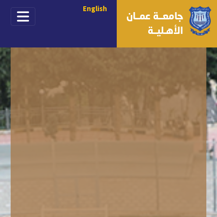
English
جامعــة عمــان
الأهـليــة